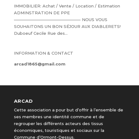
IMMOBILIER: Achat / Vente / Location / Estimation
ADMINSTRATION DE PPE
————————————————– NOUS VOUS
SOUHAITONS UN BON SÉJOUR AUX DIABLERETS!
Duboeuf Cecile Rue des...
INFORMATION & CONTACT
arcad1865@gmail.com
ARCAD
Cette association a pour but d’offrir à l’ensemble de
ses membres une identité commune et de
regrouper les différents acteurs des tissus
économiques, touristiques et sociaux sur la
Commune d’Ormont-Dessus.